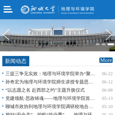
1
More
新闻动态
三提三争见实效：地理与环境学院举办“聚学情・促教学・共成长・促发展” 调研活动
06-22
孙奇宏为地理与环境学院师生讲授专题思政课
06-12
“以志愿之名 赴西部之约”主题升旗仪式
06-08
党建领航·思政铸魂——地理与环境学院首期（2026年上半年）党建和思想政治教育工作推进会
05-13
聊城市政协到地理与环境学院调研校地合作事宜
05-10
把好“安全关”，护航“毕业季”——地理与环境学院开展毕业生宿舍走访慰问活动
05-10