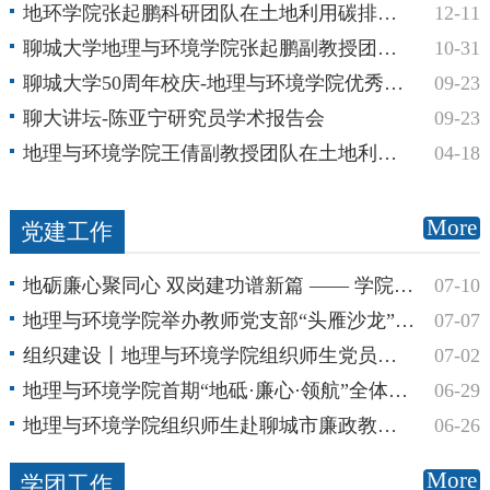
地环学院张起鹏科研团队在土地利用碳排放研究领域取得重要进展
12-11
聊城大学地理与环境学院张起鹏副教授团队在绿色发展研究领域获得重要进展
10-31
聊城大学50周年校庆-地理与环境学院优秀校友学术报告会
09-23
聊大讲坛-陈亚宁研究员学术报告会
09-23
地理与环境学院王倩副教授团队在土地利用碳排放研究领域获得重要进展
04-18
More
党建工作
地砺廉心聚同心 双岗建功谱新篇 —— 学院举办首期“地砺・廉心・同心”民主党派教师专题微课
07-10
地理与环境学院举办教师党支部“头雁沙龙”活动
07-07
组织建设丨地理与环境学院组织师生党员收看庆祝中国共产党成立105周年大会直播
07-02
地理与环境学院首期“地砥·廉心·领航”全体教工专题微课开讲——全面学习贯彻学校第六次党代会精神
06-29
地理与环境学院组织师生赴聊城市廉政教育馆开展警示教育活动
06-26
More
学团工作