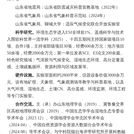
山东省地震局：山东省防震减灾科普宣教基地（2022年）
山东省气象局：山东省气象科普示范站（2024年）
山东省气象局、聊城大学：适应气候变化联合开放实验室
科学研究。
环境生态学进入ESI全球前1%、遥感科学与技术
入围软科世界一流学科（2025）。十四五期间主持国家级项目10
项、合作1项，主持省部级项目30项，经费600余万元；地方项目
50余项，经费2000余万元；第一单位发表SCI、EI论文200余篇。
特色研究领域：气溶胶与气候变化、湿地生态环境、高分定量遥
感、土壤碳氮循环、资源利用与区域发展等。
硬件设施。
实验室面积约2800平米，仪器设备价值3000余万
元。设有地矿馆、天象馆、气象观测场等教学与科普基地，以及
大气环境、湿地生态、土壤CN、高分遥感、环境监测、环境工程
等专门实验室。
合作交流。
主（承）办山东地理学会（2019）、冀鲁豫交界
区高校地理联席会议（2019）、中国生态学学会湿地生态专委会
学术年会（2023.12）、中国地理学会华北区学术年会
（2024.04）、中国自然资源学会资源大数据分会学术年会
（2024.08）等学术会议。与中科院烟台海岸带研究所开展科教融