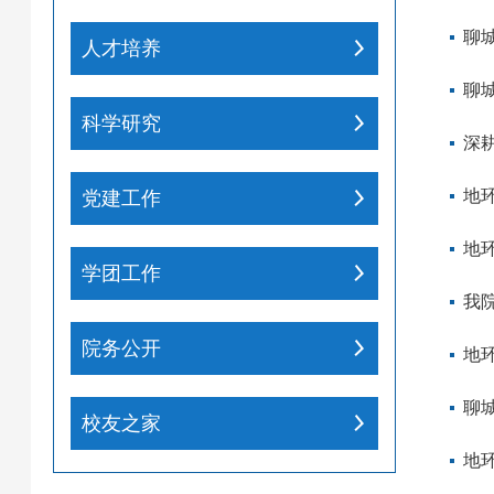
聊
人才培养
聊
科学研究
深
地
党建工作
地
学团工作
我
院务公开
地
聊
校友之家
地