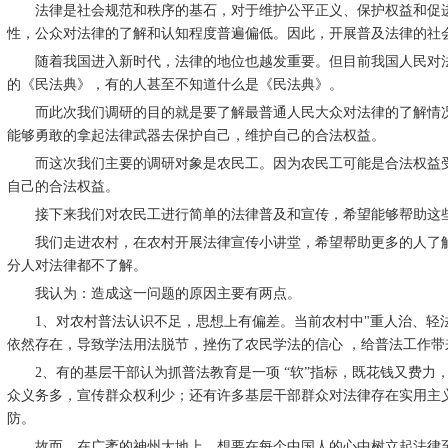
法律是社会规范和秩序的基石，对于维护公平正义、保护权益和促进
性，公众对法律的了解和认知程度普遍偏低。因此，开展普及法律的社
随着我国进入新时代，法律的地位也越发重要。但目前我国人民对法
的《民法典》，有的人甚至不知道什么是《民法典》。
而此次我们调研的目的就是要了解最普通人民大众对法律的了解情况
能够勇敢的拿起法律武器去保护自己，维护自己的合法权益。
而这次我们主要的调研对象是农民工。因为农民工可能是合法权益受
自己的合法权益。
接下来我们对农民工进行简单的法律普及和宣传，希望能够帮助这些
我们走进农村，在农村开展法律宣传小讲堂，希望帮助更多的人了解
分人对法律都不了解。
我认为：造成这一问题的原因主要有两点。
1、对农村普法认识不足，思想上有偏差。当前农村中"重人治、轻法
依然存在，导致学法用法脱节，挫伤了农民学法的信心 ，给普法工作带
2、有的基层干部认为抓普法教育是一项 “软”指标，既花钱又费力
众义务多，宣传群众权利少；还有许多基层干部群众对法律存在实用主
防。
故而，在广袤的神州大地上，想要在每个中国人的心中树立起法律至