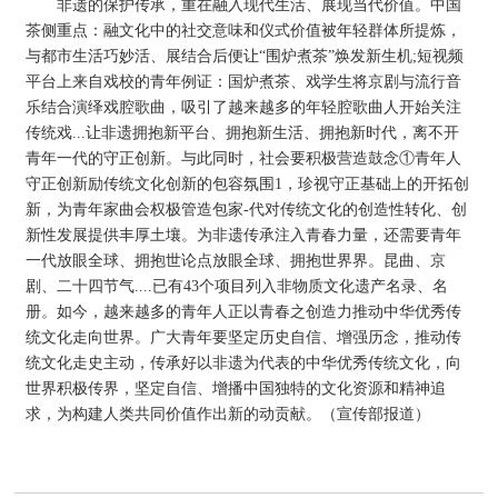
非遗的保护传承，重在融入现代生活、展现当代价值。中国
茶侧重点：融文化中的社交意味和仪式价值被年轻群体所提炼，
与都市生活巧妙活、展结合后便让“围炉煮茶”焕发新生机;短视频
平台上来自戏校的青年例证：国炉煮茶、戏学生将京剧与流行音
乐结合演绎戏腔歌曲，吸引了越来越多的年轻腔歌曲人开始关注
传统戏...让非遗拥抱新平台、拥抱新生活、拥抱新时代，离不开
青年一代的守正创新。与此同时，社会要积极营造鼓念①青年人
守正创新励传统文化创新的包容氛围1，珍视守正基础上的开拓创
新，为青年家曲会权极管造包家-代对传统文化的创造性转化、创
新性发展提供丰厚土壤。为非遗传承注入青春力量，还需要青年
一代放眼全球、拥抱世论点放眼全球、拥抱世界界。昆曲、京
剧、二十四节气....已有43个项目列入非物质文化遗产名录、名
册。如今，越来越多的青年人正以青春之创造力推动中华优秀传
统文化走向世界。广大青年要坚定历史自信、增强历念，推动传
统文化走史主动，传承好以非遗为代表的中华优秀传统文化，向
世界积极传界，坚定自信、增播中国独特的文化资源和精神追
求，为构建人类共同价值作出新的动贡献。（宣传部报道）