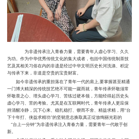
为非遗传承注入青春力量，需要青年人虚心学习、久久
为功。作为中华优秀传统文化的集大成者，包括中国传统制茶技
艺及其相关习俗在内的非遗是经过中华文明历史长河洗涤、积淀
与传承下来，非道是空贵的宝贵财富。
如今非遗传承的重担落在了青年一代的肩上,要掌握甚至精通
一门博大精深的传统技艺绝不可能一蹴而就，青年传承怀敬须常
怀敬畏之心、埋头虚心学习、苦练过硬本领，方能经得起历史头
虚心学习、苦的考验。尤其是在互联网时代，青年传承人更应保
持清醒冷静，沉下心来、稳扎稳打、锲而不舍、精益求精，用“台
下十年打、侠益求精功”的坚韧意志换取真正绽放绚丽光彩的
“台上一分钟”为非遗传承注入青春力量，需要青年一代敢于创
新。