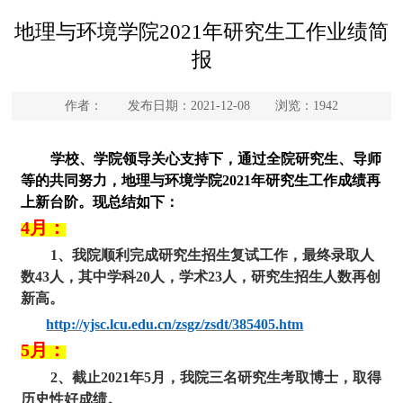
地理与环境学院2021年研究生工作业绩简
报
作者： 发布日期：2021-12-08 浏览：
1942
学校、学院领导关心支持下，通过全院研究生、导师
等的共同努力，地理与环境学院
2
021
年研究生工作成绩再
上新台阶。现总结如下：
4月：
1、我院顺利完成研究生招生复试工作，最终录取人
数4
3
人，其中学科
2
0
人，学术
2
3
人，研究生招生人数再创
新高。
http://yjsc.lcu.edu.cn/zsgz/zsdt/385405.htm
5
月：
2
、截止
2
021
年
5
月，我院三名研究生考取博士，取得
历史性好成绩。