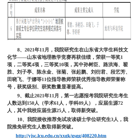
8
、
2
021
年
1
1
月，我院研究生在山东省大学生科技文
化节
——山东省地理教学竞赛再获佳绩，荣获一等奖1
项，二等奖4项，三等奖1
0
项，其中孙树臣、路洪海、翟
胜、刘子亭、陈永金、张菊、张起鹏、刘衍君、段艺芳、
田晓飞、于娜等
11
位指导教师荣获优秀指导教师荣誉称
号，获奖级别、获奖数量显著提高。
9
、截止
2
021
年
1
1
月，第一志愿报考我院研究生考生
人数达到
1
50
人（学术
61
人，学科
8
9
人），应届生源
7
2
人，其中我校应届生源
2
5
人，取得新突破。
10
、我院接收推荐免试攻读硕士学位研究生
3人，我
院推免研究生人数取得新突破。
http://yjsc.lcu.edu.cn/xxgk/gsgg/408220.htm