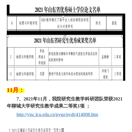
1
1
月：
7
、
2
021
年
1
1
月，我院研究生教学科研团队荣获
2
021
年聊城大学研究生教学成果二等奖
1项 ；
http://yjsc.lcu.edu.cn/pygz/pydt/414008.htm