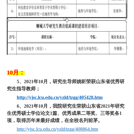
1
0
月：
5
、
2
021
年
10
月，研究生导师姚昕荣获
山东省优秀研
究生指导教师
；
http://yjsc.lcu.edu.cn/yzld/tzgg/405428.htm
6
、
2021
年
1
0
月，我院研究生荣获山东省
2021年研究
生优秀硕士学位论文1篇、优秀成果二等奖、三等奖各1
项，取得历年来最好成绩，在全校名列前茅
。
http://yjsc.lcu.edu.cn/yzld/tzgg/408864.htm