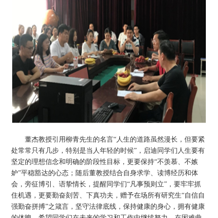
董杰教授引用柳青先生的名言“人生的道路虽然漫长，但要紧
处常常只有几步，特别是当人年轻的时候”，启迪同学们人生要有
坚定的理想信念和明确的阶段性目标，更要保持“不羡慕、不嫉
妒”平稳豁达的心态；随后董教授结合自身求学、读博经历和体
会，旁征博引、语挚情长，提醒同学们“凡事预则立”，要牢牢抓
住机遇，更要勤奋刻苦、下真功夫，赠予在场所有研究生“自信自
强勤奋拼搏”之箴言，坚守法律底线，保持健康的身心，拥有健康
的体魄。希望同学们在未来的学习和工作中继续努力，在困难曲