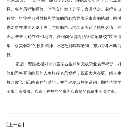
深入浅出、干货满满；随后李凤敏、刘春波依次对个人职业选
择、备考历程和经验、时间安排做了分享，言语坚定、获得交口
称赞。毕业生们对母校和学院的悉心培育表示由衷的感谢，同时
也对曾在成长之路上关心与帮助自己的老师表达了感恩之情。并
表示未来无论在任何地方、任何岗位都将始终铭记母校“敬业博
学，求实创新”的校训精神，不忘恩师谆谆教诲，努力奋斗不断前
行。
最后，翟胜教授对2021届毕业生顺利完成学业表示祝贺，对
他们即将开启的新的人生旅程表示祝福，祝福大家在更广阔人生
舞台放飞自己的青春与梦想；并再次发出热情邀约，期待毕业学
子常回家看看。欢送会在热烈的掌声和真挚的祝福中圆满结束。
【上一篇】