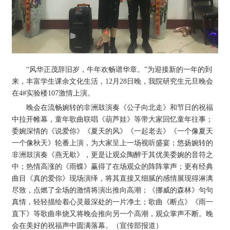
“风华正茂辞旧岁，牛年欢畅谱华章。”为迎接新的一年的到
来，丰富学生课余文化生活，12月28日晚，我院研究生元旦晚会
在4#实验楼107激情上演。
晚会在流畅婉转的非洲鼓演奏《公子向北走》和节日的祝福
中拉开帷幕，童年歌曲联唱《葫芦娃》等带大家回忆童年往事；
委婉深情的《说爱你》《夏天的风》《一起老去》《一个像夏天
一个像秋天》轮番上演，为大家呈上一场视听盛宴；悠扬婉转的
非洲鼓演奏《燕无歇》，更是让观众陶醉于其优美委婉的音符之
中；热情高涨的《雨蝶》赢得了在场观众的阵阵掌声；更有经典
曲目《真的爱你》现场演绎，将其直接又细腻的感情展现得淋漓
尽致，点燃了全场的激情将演出推向高潮；《挪威的森林》句句
真情，轻轻描绘着心灵最深处的一片净土；歌曲《断点》《雨一
直下》等歌曲串烧又将晚会推向另一个高潮，观众掌声不断。晚
会在美好的祝福声中圆满落幕。（宣传部报道）