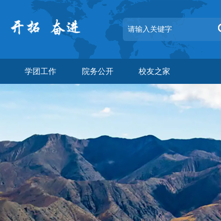
学团工作
院务公开
校友之家