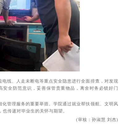
拉电线、人走未断电等重点安全隐患进行全面排查，对发现
高安全防范意识，妥善保管贵重物品，离舍时务必锁好门
细化管理服务的重要举措。学院通过就业帮扶领航、文明风
，也传递对毕业生的关怀与期望。
(审核：孙淑慧 刘杰)