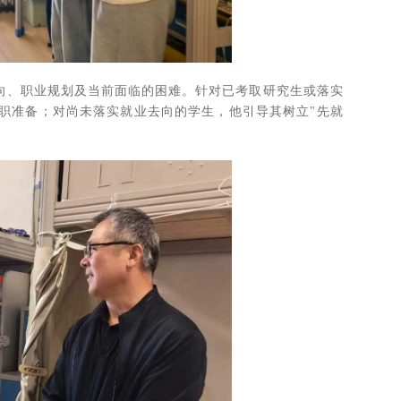
向、职业规划及当前面临的困难。针对已考取研究生或落实
职准备；对尚未落实就业去向的学生，他引导其树立"先就