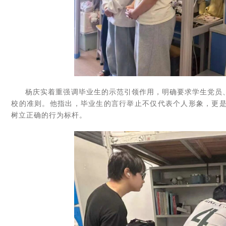
杨庆实着重强调毕业生的示范引领作用，明确要求学生党员
校的准则。他指出，毕业生的言行举止不仅代表个人形象，更
树立正确的行为标杆。