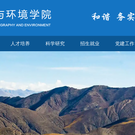
人才培养
科学研究
招生就业
党建工作