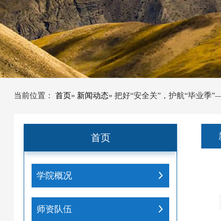
当前位置：
首页
»
新闻动态
» 把好“安全关”，护航“毕业
首页
学院概况
师资队伍