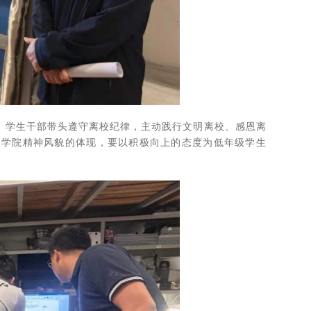
、学生干部带头遵守离校纪律，主动践行文明离校、感恩离
是学院精神风貌的体现，要以积极向上的态度为低年级学生