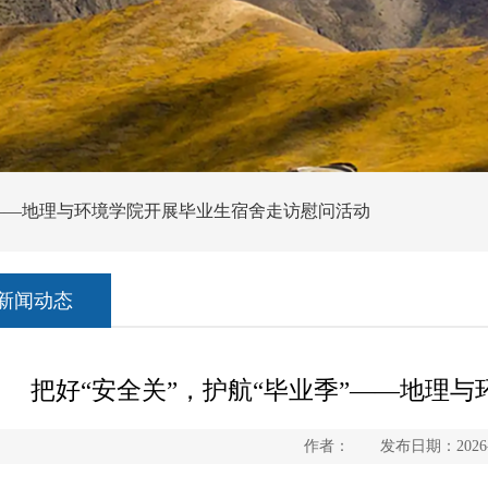
季”——地理与环境学院开展毕业生宿舍走访慰问活动
新闻动态
把好“安全关”，护航“毕业季”——地理
作者： 发布日期：2026-