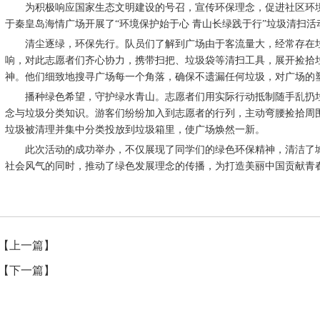
为积极响应国家生态文明建设的号召，宣传环保理念，促进社区环境
于秦皇岛海情广场开展了“环境保护始于心 青山长绿践于行”垃圾清扫活
清尘逐绿，环保先行。队员们了解到广场由于客流量大，经常存在垃
响，对此志愿者们齐心协力，携带扫把、垃圾袋等清扫工具，展开捡拾
神。他们细致地搜寻广场每一个角落，确保不遗漏任何垃圾，对广场的
播种绿色希望，守护绿水青山。志愿者们用实际行动抵制随手乱扔垃
念与垃圾分类知识。游客们纷纷加入到志愿者的行列，主动弯腰捡拾周
垃圾被清理并集中分类投放到垃圾箱里，使广场焕然一新。
此次活动的成功举办，不仅展现了同学们的绿色环保精神，清洁了城
社会风气的同时，推动了绿色发展理念的传播，为打造美丽中国贡献青春力
【上一篇】
【下一篇】