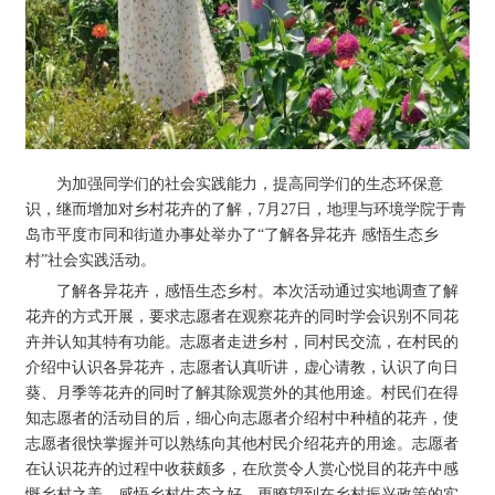
为加强同学们的社会实践能力，提高同学们的生态环保意
识，继而增加对乡村花卉的了解，7月27日，地理与环境学院于青
岛市平度市同和街道办事处举办了“了解各异花卉 感悟生态乡
村”社会实践活动。
了解各异花卉，感悟生态乡村。本次活动通过实地调查了解
花卉的方式开展，要求志愿者在观察花卉的同时学会识别不同花
卉并认知其特有功能。志愿者走进乡村，同村民交流，在村民的
介绍中认识各异花卉，志愿者认真听讲，虚心请教，认识了向日
葵、月季等花卉的同时了解其除观赏外的其他用途。村民们在得
知志愿者的活动目的后，细心向志愿者介绍村中种植的花卉，使
志愿者很快掌握并可以熟练向其他村民介绍花卉的用途。志愿者
在认识花卉的过程中收获颇多，在欣赏令人赏心悦目的花卉中感
慨乡村之美，感悟乡村生态之好，更瞭望到在乡村振兴政策的实