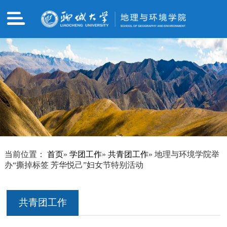
当前位置：
首页
»
学团工作
»
共青团工作
» 地理与环境学院举
办“撕掉标签 芳华悦己”妇女节特别活动
共青团工作