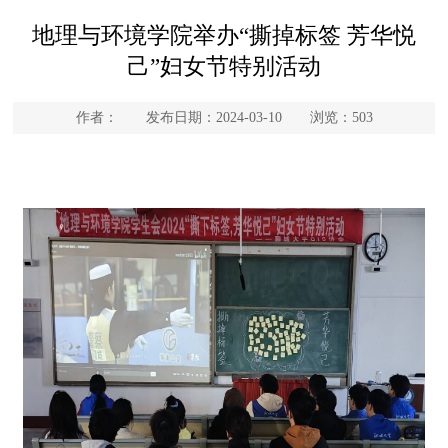
地理与环境学院举办“撕掉标签 芳华悦
己”妇女节特别活动
作者： 发布日期：2024-03-10 浏览：
503