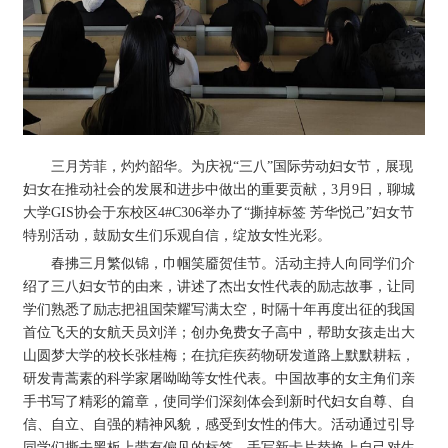
三月芳菲，灼灼韶华。为庆祝“三八”国际劳动妇女节，展现
妇女在推动社会的发展和进步中做出的重要贡献，3月9日，聊城
大学GIS协会于东校区4#C306举办了“撕掉标签 芳华悦己”妇女节
特别活动，鼓励女生们乐观自信，绽放女性光彩。
春拂三月繁似锦，巾帼笑靥贺佳节。活动主持人向同学们介
绍了三八妇女节的由来，讲述了杰出女性代表的励志故事，让同
学们熟悉了励志把祖国荣耀写满太空，时隔十年再度出征的我国
首位飞天的女航天员刘洋；创办免费女子高中，帮助女孩走出大
山圆梦大学的校长张桂梅；在抗疟疾药物研发道路上默默耕耘，
研发青蒿素的科学家屠呦呦等女性代表。中国故事的女主角们亲
手书写了精彩的篇章，使同学们深刻体会到新时代妇女自尊、自
信、自立、自强的精神风貌，感受到女性的伟大。活动通过引导
同学们撕去黑板上带有偏见的标签，手写新卡片替换上自己对生